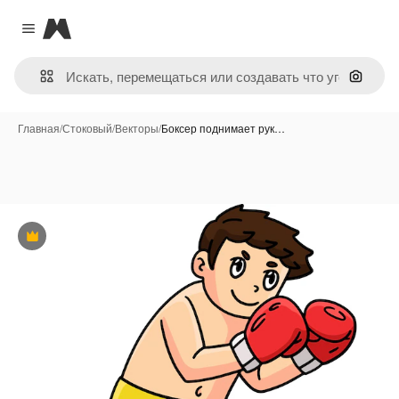
Magnific
Close menu
Поиск 
Главная
/
Стоковый
/
Векторы
/
Боксер поднимает рук…
Премиум