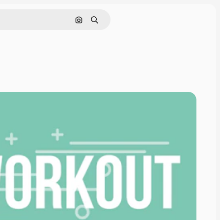
Поиск по изображению
Поиск