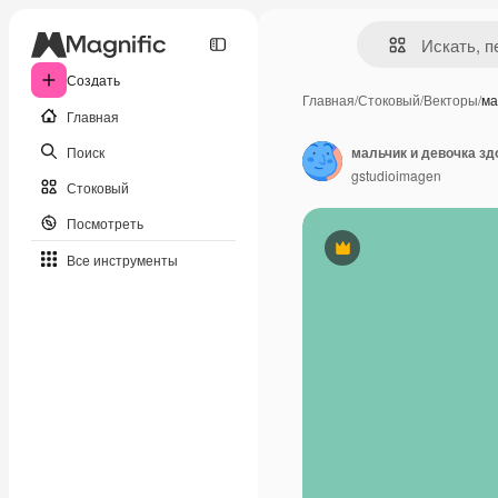
Создать
Главная
/
Стоковый
/
Векторы
/
ма
Главная
Поиск
мальчик и девочка з
gstudioimagen
Стоковый
Посмотреть
Премиум
Все инструменты