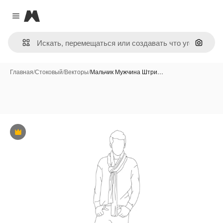
Magnific
Close menu
Поиск 
Главная
/
Стоковый
/
Векторы
/
Мальчик Мужчина Штри…
Премиум