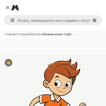
Magnific
Close menu
Поиск 
Главная
/
Стоковый
/
Векторы
/
Мальчик играет в фут…
Премиум