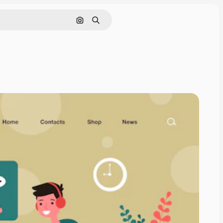
Поиск по изображению
Поиск