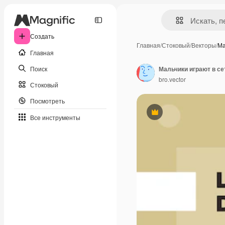
Создать
Главная
/
Стоковый
/
Векторы
/
Ма
Главная
Поиск
bro.vector
Стоковый
Посмотреть
Премиум
Все инструменты