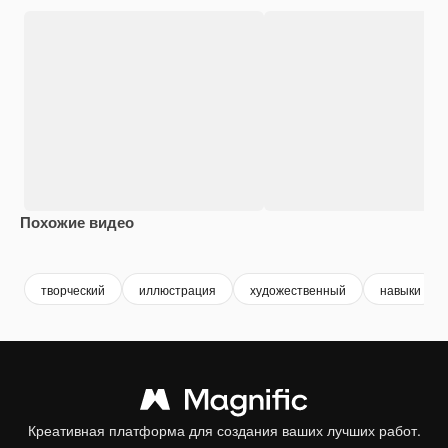
Похожие видео
Premium
Premium
Сгенерировано с помощью ИИ
Premium
Premium
Сгенериров
творческий
иллюстрация
художественный
навыки
Креативная платформа для создания ваших лучших работ.