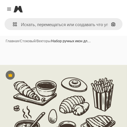
Magnific
Close menu
Поиск 
Главная
/
Стоковый
/
Векторы
/
Набор ручных икон дл…
Премиум