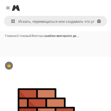
Magnific
Close menu
Поиск 
Главная
/
Стоковый
/
Векторы
/
шаблон векторного ди…
Премиум