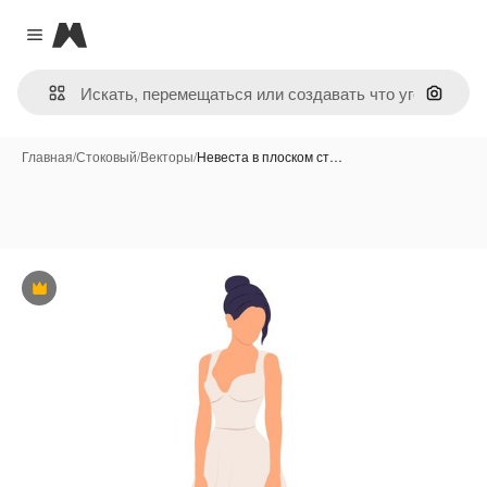
Magnific
Close menu
Поиск 
Главная
/
Стоковый
/
Векторы
/
Невеста в плоском ст…
Премиум