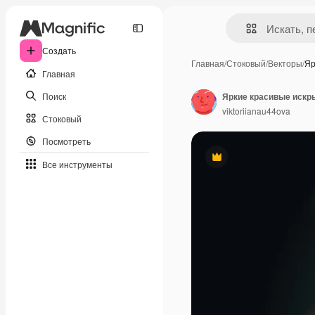
Создать
Главная
/
Стоковый
/
Векторы
/
Яр
Главная
Поиск
Яркие красивые искр
viktoriianau44ova
Стоковый
Посмотреть
Премиум
Все инструменты