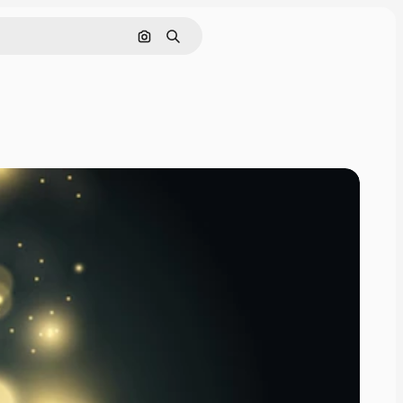
Поиск по изображению
Поиск