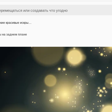
кие красивые искры…
ы на заднем плане