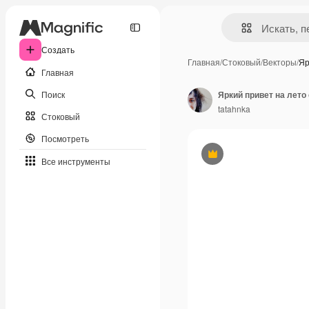
Создать
Главная
/
Стоковый
/
Векторы
/
Яр
Главная
Поиск
Яркий привет на лето
tatahnka
Стоковый
Посмотреть
Премиум
Все инструменты