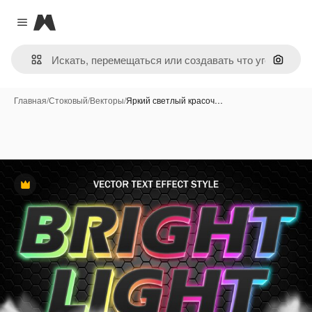
Magnific
Close menu
Поиск 
Главная
/
Стоковый
/
Векторы
/
Яркий светлый красоч…
Премиум