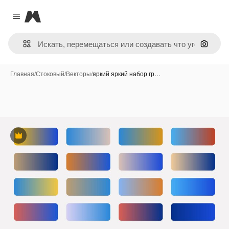
Magnific
Close menu
Поиск 
Главная
/
Стоковый
/
Векторы
/
яркий яркий набор гр…
Премиум