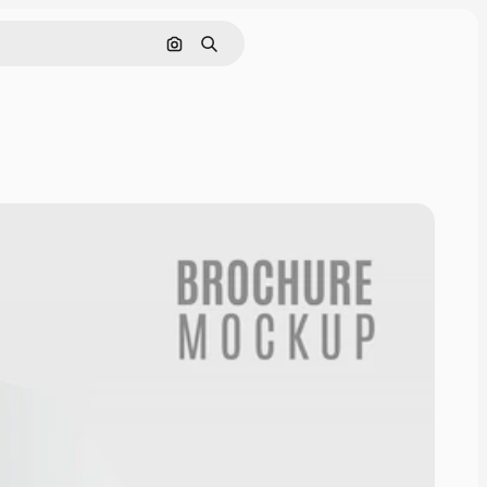
Поиск по изображению
Поиск