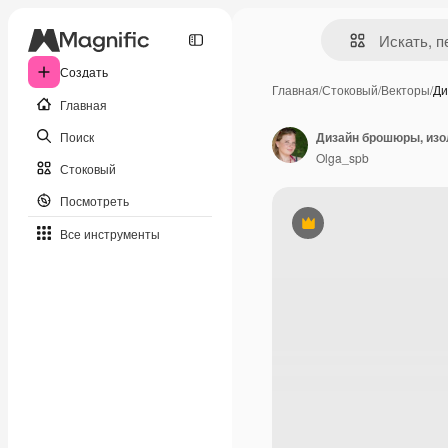
Создать
Главная
/
Стоковый
/
Векторы
/
Ди
Главная
Поиск
Дизайн брошюры, изо
Olga_spb
Стоковый
Посмотреть
Премиум
Все инструменты