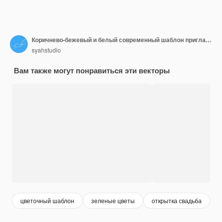
Коричнево-бежевый и белый современный шаблон приглашения на свадьбу с цветочными и цветочными цветами
syahstudio
Вам также могут понравиться эти векторы
цветочный шаблон
зеленые цветы
открытка свадьба
о