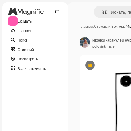
Создать
Главная
/
Стоковый
/
Векторы
/
Ик
Главная
Поиск
polovinkina.le
Стоковый
Посмотреть
Премиум
Все инструменты