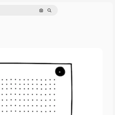
Поиск по изображению
Поиск