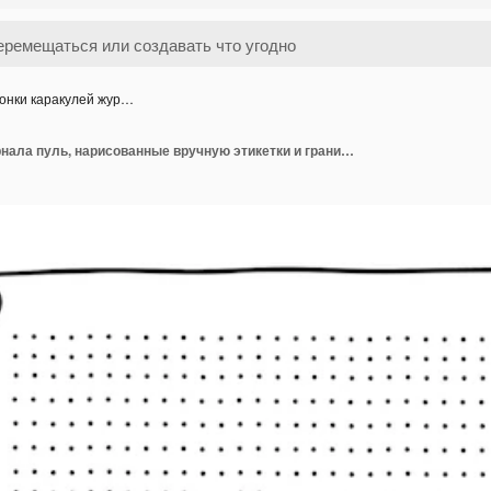
онки каракулей жур…
Иконки каракулей журнала пуль, нарисованные вручную этикетки и границы для молочных продуктов