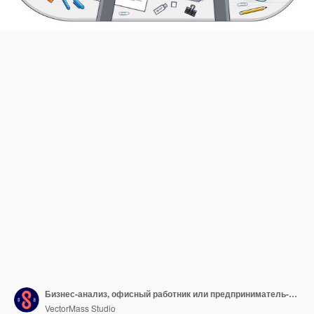
Бизнес-анализ, офисный работник или предприниматель-бизнесмен, работающий над ноутбуком для ПК и бумагами с финансовой аналитикой, вид сверху на рабочий стол с канцелярскими принадлежностями и документами и руками. Вектор.
VectorMass Studio