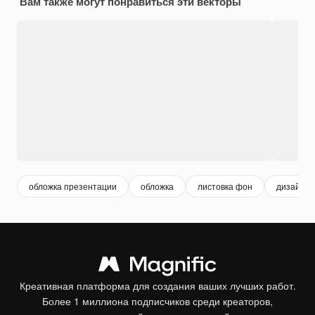
Вам также могут понравиться эти векторы
обложка презентации
обложка
листовка фон
дизайн о
Креативная платформа для создания ваших лучших работ.
Более 1 миллиона подписчиков среди креаторов,