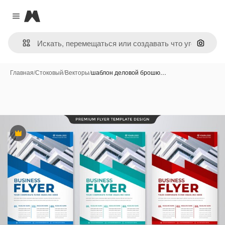
Magnific
Close menu
Поиск 
Главная
/
Стоковый
/
Векторы
/
шаблон деловой брошю…
Премиум