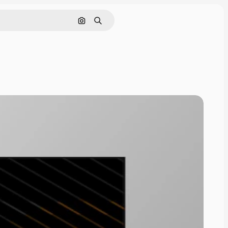
Поиск по изображению
Поиск