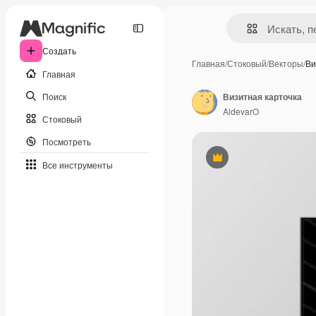
Создать
Главная
/
Стоковый
/
Векторы
/
Ви
Главная
Поиск
Визитная карточка
AldevarO
Стоковый
Посмотреть
Премиум
Все инструменты