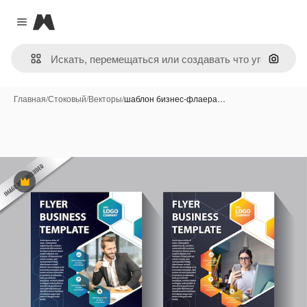
Magnific
Close menu
Поиск 
Главная
/
Стоковый
/
Векторы
/
шаблон бизнес-флаера…
Премиум