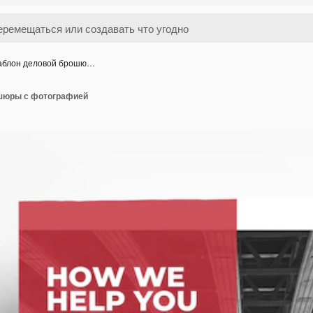
блон деловой брошю…
шюры с фотографией