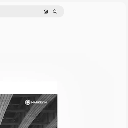
Поиск по изображению
Поиск