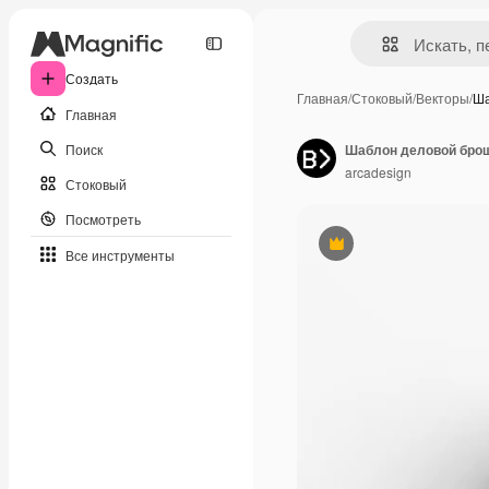
Создать
Главная
/
Стоковый
/
Векторы
/
Ша
Главная
Поиск
Шаблон деловой бро
arcadesign
Стоковый
Посмотреть
Премиум
Все инструменты