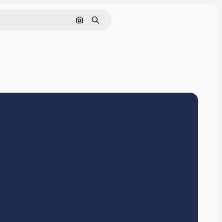
Поиск по изображению
Поиск