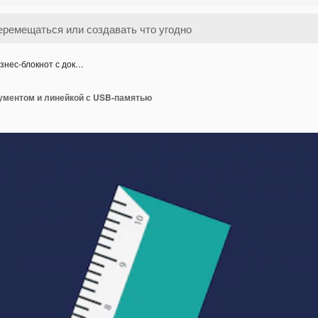
знес-блокнот с док…
кументом и линейкой с USB-памятью