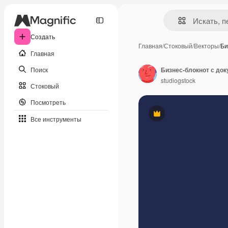
Создать
Главная
/
Стоковый
/
Векторы
/
Би
Главная
Поиск
Бизнес-блокнот с до
studiogstock
Стоковый
Посмотреть
Премиум
Все инструменты