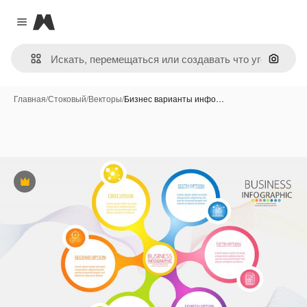
Magnific
Close menu
Поиск 
Главная
/
Стоковый
/
Векторы
/
Бизнес варианты инфо…
Премиум