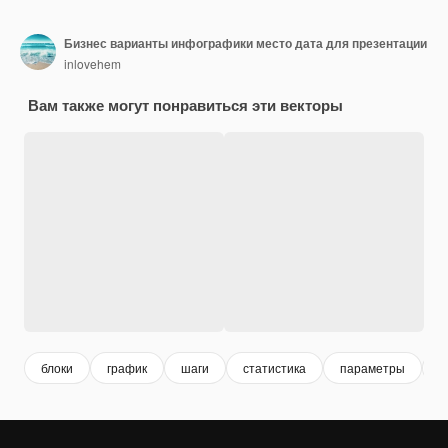
Бизнес варианты инфографики место дата для презентации
inlovehem
Вам также могут понравиться эти векторы
блоки
график
шаги
статистика
параметры
д