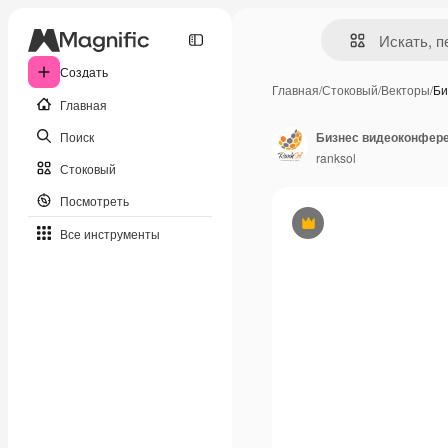
Создать
Главная
/
Стоковый
/
Векторы
/
Би
Главная
Поиск
Бизнес видеоконфер
ranksol
Стоковый
Посмотреть
Премиум
Все инструменты