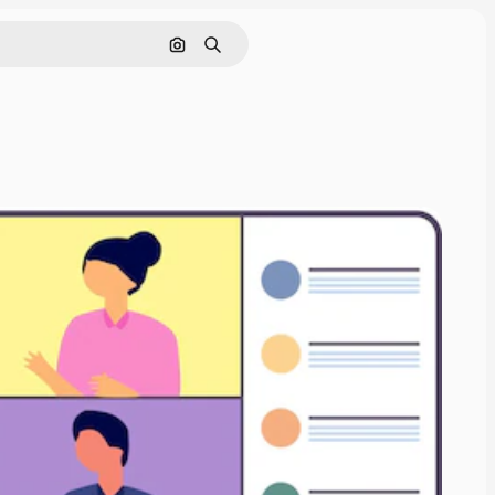
Поиск по изображению
Поиск