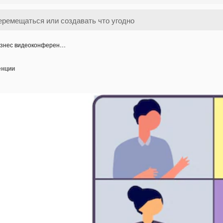
знес видеоконферен…
енции