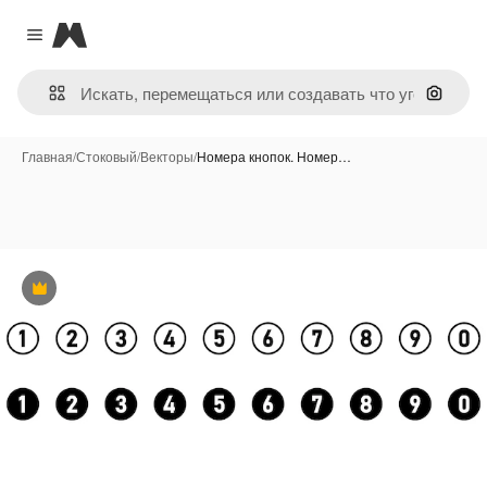
Magnific
Close menu
Поиск 
Главная
/
Стоковый
/
Векторы
/
Номера кнопок. Номер…
Премиум