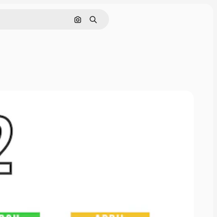
Поиск по изображению
Поиск