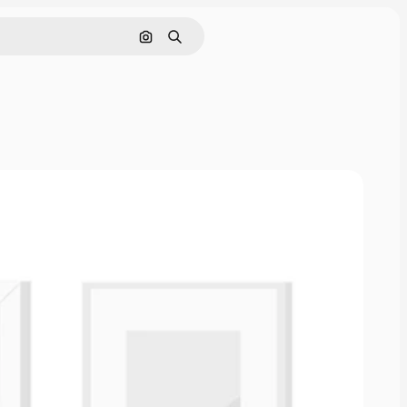
Поиск по изображению
Поиск