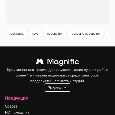
доставка
груз
перевозки
грузовые перевозки
груз
Креативная платформа для создания ваших лучших работ.
Более 1 миллиона подписчиков среди креаторов,
предприятий, агентств и студий.
Pусский
Продукция
Spaces
ИИ-помощник