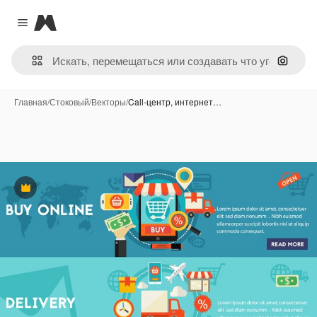
Magnific
Close menu
Поиск 
Главная
/
Стоковый
/
Векторы
/
Call-центр, интернет…
Премиум