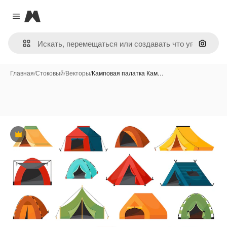
Magnific
Close menu
Поиск 
Главная
/
Стоковый
/
Векторы
/
Камповая палатка Кам…
Премиум