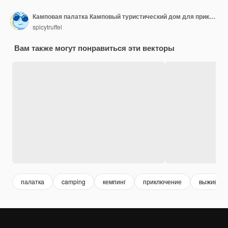
Камповая палатка Камповый туристический дом для приключений на открытом воздухе Голубо-зеленый и оранжевый купол для кемпинга в лесу Оборудование для пешеходного туризма Убежище в кемпинге Набор инструментов для векторного кемпинга
spicytruffel
Вам также могут понравиться эти векторы
палатка
camping
кемпинг
приключение
выживани