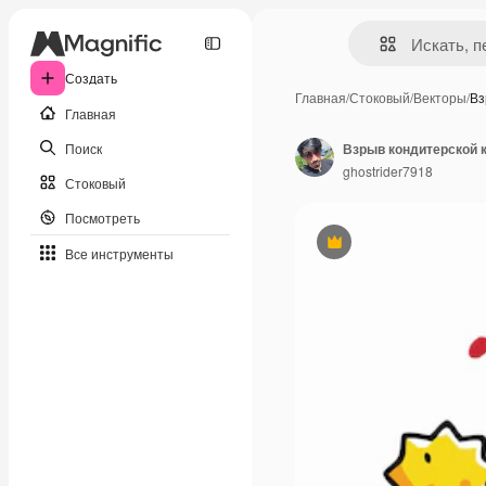
Создать
Главная
/
Стоковый
/
Векторы
/
Вз
Главная
Поиск
Взрыв кондитерской 
ghostrider7918
Стоковый
Посмотреть
Премиум
Все инструменты