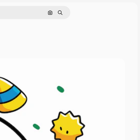
Поиск по изображению
Поиск