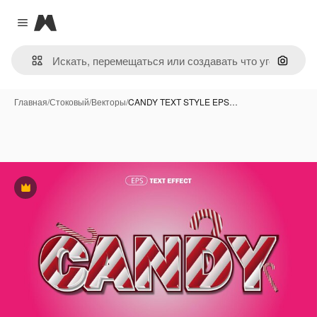
Magnific
Close menu
Поиск 
Главная
/
Стоковый
/
Векторы
/
CANDY TEXT STYLE EPS…
Премиум