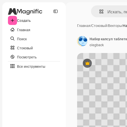
Создать
Главная
/
Стоковый
/
Векторы
/
На
Главная
Поиск
Набор капсул таблетк
olegback
Стоковый
Посмотреть
Премиум
Все инструменты