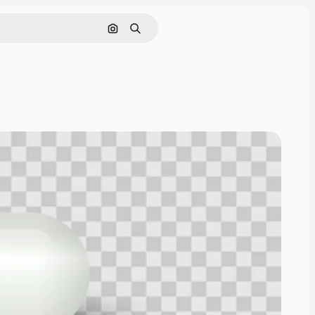
Поиск по изображению
Поиск