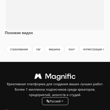
Похожие видео
Premium
Premium
Premium
Premium
страхование
car
машина
зонт
иллюстрации люд
Креативная платформа для создания ваших лучших работ.
Более 1 миллиона подписчиков среди креаторов,
предприятий, агентств и студий.
Pусский