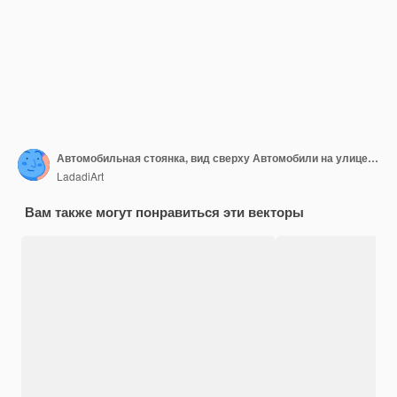
Автомобильная стоянка, вид сверху Автомобили на улице, много автомобилей на стоянках Концепция городского дорожного транспорта Современный проект открытой площадки города Точная векторная концепция
LadadiArt
Вам также могут понравиться эти векторы