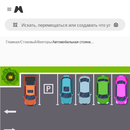
Magnific
Close menu
Поиск 
Главная
/
Стоковый
/
Векторы
/
Автомобильная стоянк…
Премиум