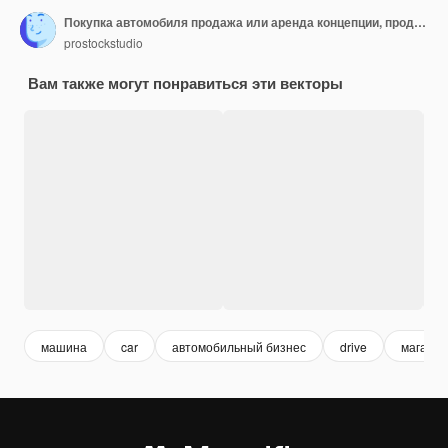
Покупка автомобиля продажа или аренда концепции, продавец Man Hand дает ключи от владельца салона центр
prostockstudio
Вам также могут понравиться эти векторы
машина
car
автомобильный бизнес
drive
магазин