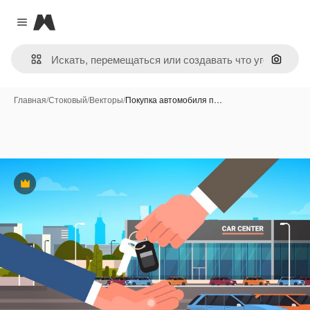
Magnific
Close menu
Поиск 
Главная
/
Стоковый
/
Векторы
/
Покупка автомобиля п…
Премиум