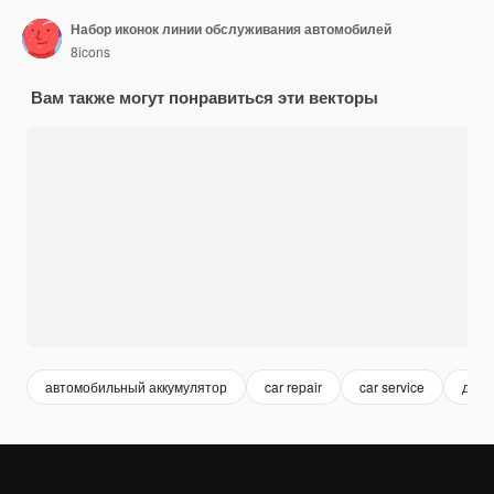
Набор иконок линии обслуживания автомобилей
8icons
Вам также могут понравиться эти векторы
автомобильный аккумулятор
car repair
car service
двиг