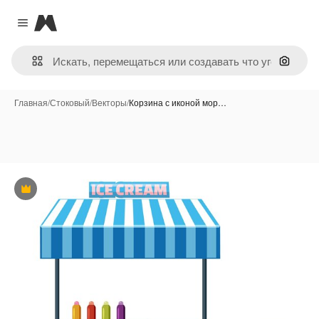
Magnific
Close menu
Поиск 
Главная
/
Стоковый
/
Векторы
/
Корзина с иконой мор…
Премиум