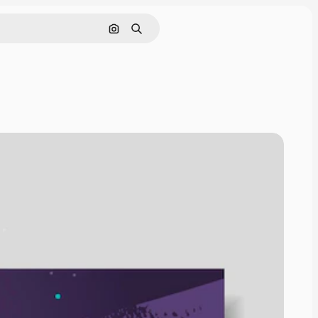
Поиск по изображению
Поиск