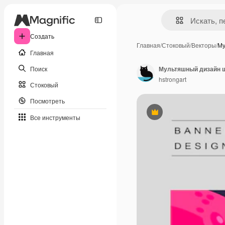
Создать
Главная
/
Стоковый
/
Векторы
/
Му
Главная
Поиск
Мультяшный дизайн ш
hstrongart
Стоковый
Посмотреть
Премиум
Все инструменты