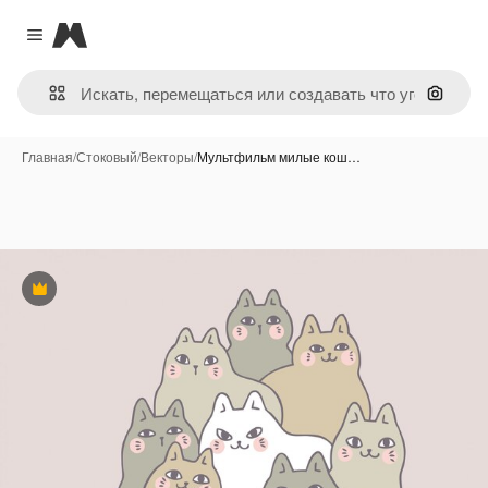
Magnific
Close menu
Поиск 
Главная
/
Стоковый
/
Векторы
/
Мультфильм милые кош…
Премиум