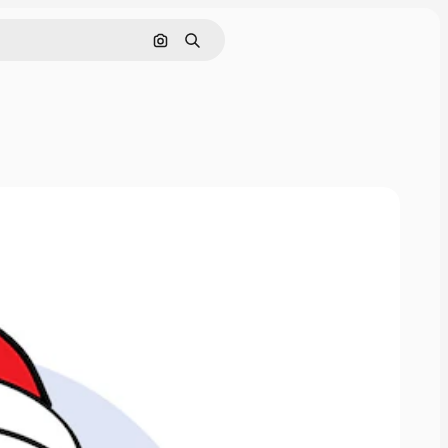
Поиск по изображению
Поиск