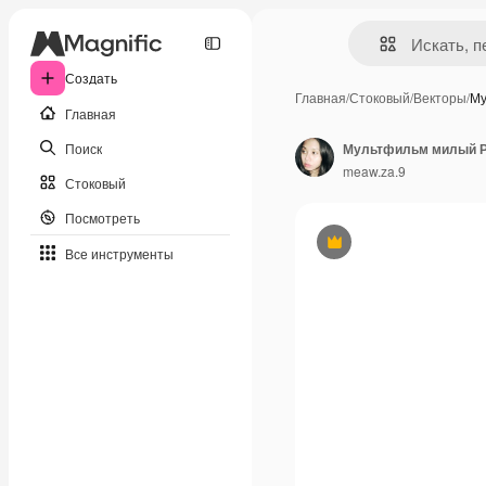
Создать
Главная
/
Стоковый
/
Векторы
/
Му
Главная
Поиск
Мультфильм милый Ро
meaw.za.9
Стоковый
Посмотреть
Премиум
Все инструменты