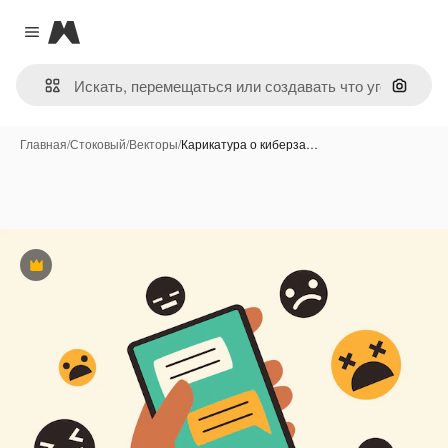
Magnific
Close menu
Поиск 
Главная
/
Стоковый
/
Векторы
/
Карикатура о киберза…
Премиум