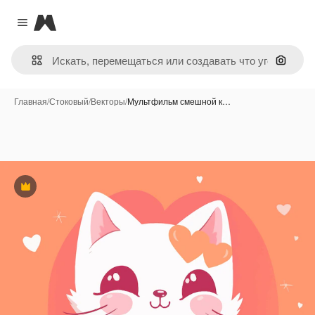
Magnific
Close menu
Поиск 
Главная
/
Стоковый
/
Векторы
/
Мультфильм смешной к…
Премиум