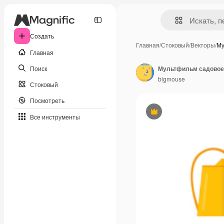
Создать
Главная
/
Стоковый
/
Векторы
/
Му
Главная
Поиск
bigmouse
Стоковый
Посмотреть
Премиум
Все инструменты