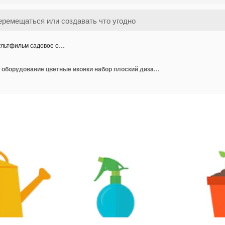
льтфильм садовое о…
Мультфильм садовое оборудование цветные иконки набор плоский дизайн элемент фермы. Векторная иллюстрация