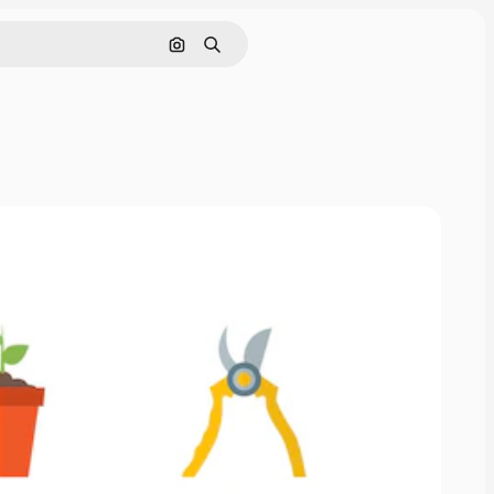
Поиск по изображению
Поиск