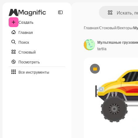
Создать
Главная
/
Стоковый
/
Векторы
/
Му
Главная
Поиск
tartila
Стоковый
Посмотреть
Премиум
Все инструменты