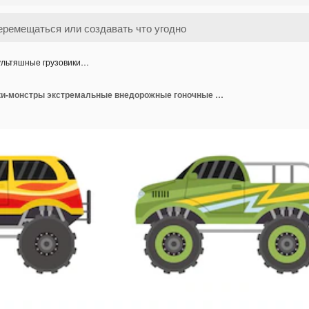
льтяшные грузовики…
Мультяшные грузовики-монстры экстремальные внедорожные гоночные автомобили Автомобиль Monstertruck с пламенем Плоский детский игрушечный грузовик с векторным набором больших колесных шин