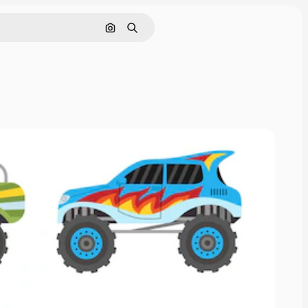
Поиск по изображению
Поиск