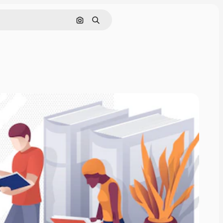
Поиск по изображению
Поиск