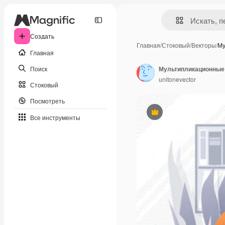
Создать
Главная
/
Стоковый
/
Векторы
/
Му
Главная
Поиск
unitonevector
Стоковый
Посмотреть
Премиум
Все инструменты