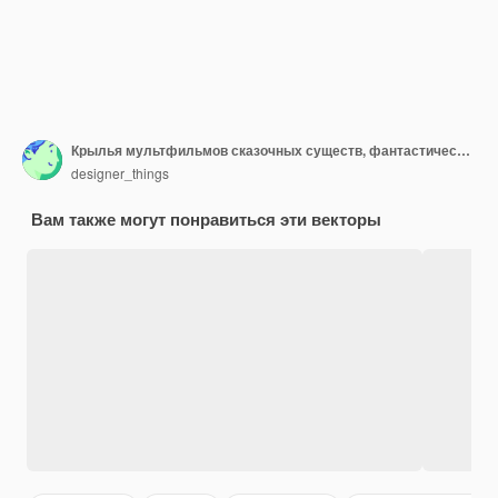
Крылья мультфильмов сказочных существ, фантастических персонажей и животных Пара крыльев с красочными дизайнами обложек Изолированная векторная иллюстрация мультфильмов
designer_things
Вам также могут понравиться эти векторы