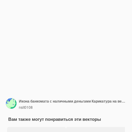
Икона банкомата с наличными деньгами Карикатура на векторную икону банкомата для веб-дизайна, изолированную на белом фоне
nsit0108
Вам также могут понравиться эти векторы