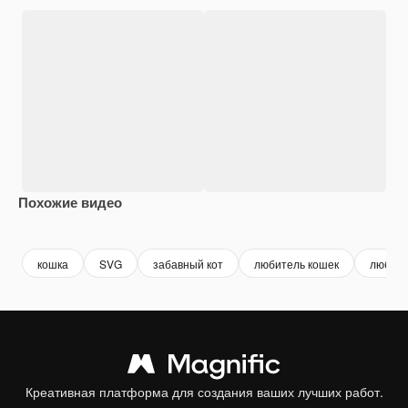
Похожие видео
Premium
Premium
кошка
SVG
забавный кот
любитель кошек
любите
Креативная платформа для создания ваших лучших работ.