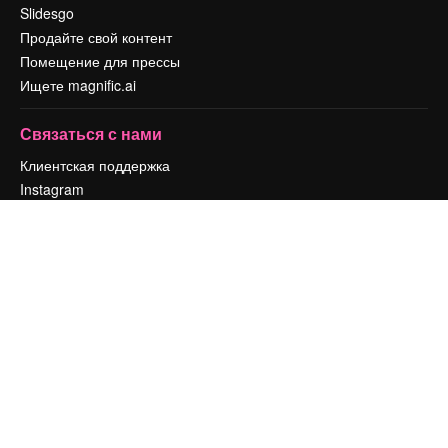
Slidesgo
Продайте свой контент
Помещение для прессы
Ищете magnific.ai
Связаться с нами
Клиентская поддержка
Instagram
YouTube
LinkedIn
TikTok
Discord
X
Reddit
Copyright © 2010-
2026
Freepik Company S.L.U.
Все права защищены
.