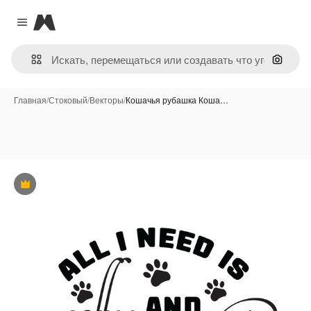
Magnific
Close menu
Поиск 
Главная
/
Стоковый
/
Векторы
/
Кошачья рубашка Коша…
Премиум