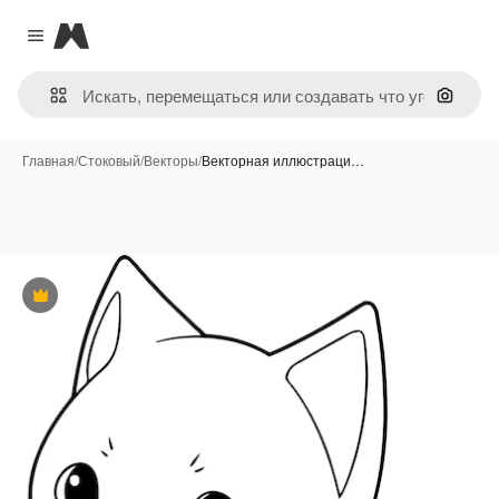
Magnific
Close menu
Поиск 
Главная
/
Стоковый
/
Векторы
/
Векторная иллюстраци…
Премиум