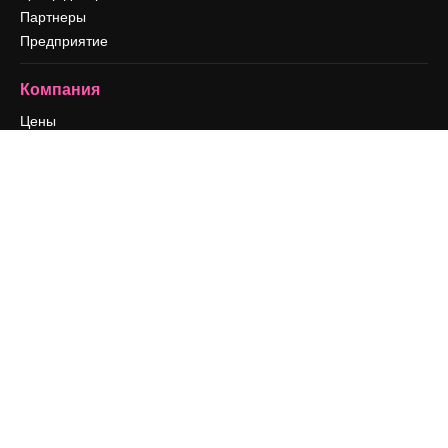
Партнеры
Предприятие
Компания
Цены
О нас
Reviews
Вакансии
Поиск тенденций
Блог
События
Slidesgo
Продайте свой контент
Помещение для прессы
Ищете magnific.ai
Связаться с нами
Клиентская поддержка